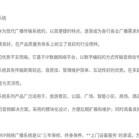
系统
统作为现代广播传输系统的，以其便捷的特点，逐渐成为各行各业广播需求
续良好，在产品质量务体系上树立了良好的行业榜样。
统的优势不言而喻。它基于IP数据网络平台，以数字编码的方式传输音频
播系统具有传输距离较远、音质佳、管理维护简单、互动性好的优势。在多
能与灵活性。
播系统系列产品广泛适用于、旅游景区、公园、广场、智能小区、商场、酒
的音频解决方案。采用的模块化设计，方便后期扩展和维护，同时具备良
州IP网络广播系统是以"三年保修、终身保养、**上门设备服务"的承诺