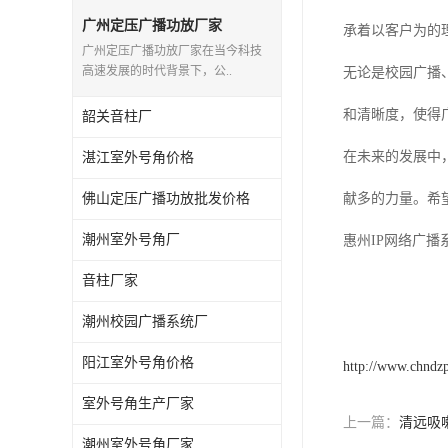
广州定压广播功放厂家
承着以客户为的
广州定压广播功放厂家在当今科技
高速发展的时代背景下，公..
无论是校园广播
和清晰度，使得
韶关音柱厂
在未来的发展中
湛江室外号角价格
佛山定压广播功放批发价格
献多的力量。希
潮州室外号角厂
惠州IP网络广
音柱厂家
潮州校园广播系统厂
阳江室外号角价格
http://www.chndz
室外号角生产厂家
上一篇：
清远吸
潮州室外号角厂家