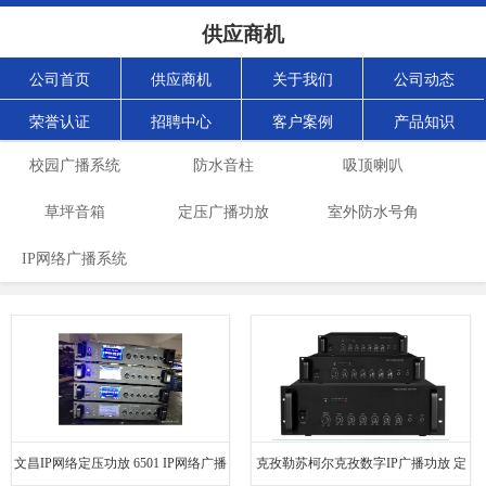
供应商机
公司首页
供应商机
关于我们
公司动态
荣誉认证
招聘中心
客户案例
产品知识
校园广播系统
防水音柱
吸顶喇叭
草坪音箱
定压广播功放
室外防水号角
IP网络广播系统
文昌IP网络定压功放 6501 IP网络广播
克孜勒苏柯尔克孜数字IP广播功放 定