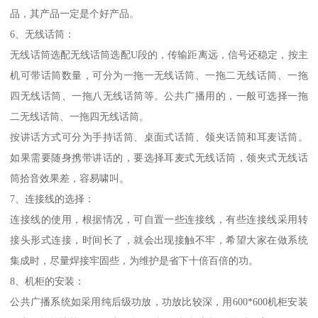
品，其产品一定是个好产品。
6、无线话筒：
无线话筒选配无线话筒选配U段的，传输距离远，信号还稳定，按主
机可带话筒数量，可分为一拖一无线话筒、一拖二无线话筒、一拖
四无线话筒、一拖八无线话筒等。公共广播用的，一般可选择一拖
二无线话筒、一拖四无线话筒。
按讲话方式可分为手持话筒、桌面式话筒、领夹话筒和耳麦话筒。
如果需要随身携带讲话的，要选择耳麦式无线话筒，领夹式无线话
筒拾音效果差，容易啸叫。
7、连接线的选择：
连接线的使用，根据情况，可自置一些连接线，有些连接线采用转
接头形式连接，时间长了，就会出现接触不牢，希望大家在做系统
集成时，尽量焊接牢固些，为维护是省下十倍百倍的功。
8、机柜的安装：
公共广播系统如采用纯后级功放，功放比较深，用600*600机柜安装