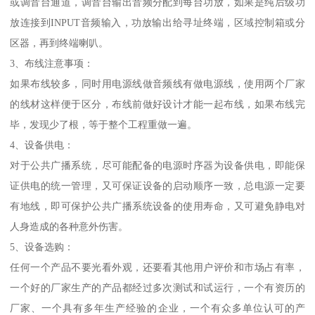
或调音台通道，调音台输出音频分配到每台功放，如果是纯后级功
放连接到INPUT音频输入，功放输出给寻址终端，区域控制箱或分
区器，再到终端喇叭。
3、布线注意事项：
如果布线较多，同时用电源线做音频线有做电源线，使用两个厂家
的线材这样便于区分，布线前做好设计才能一起布线，如果布线完
毕，发现少了根，等于整个工程重做一遍。
4、设备供电：
对于公共广播系统，尽可能配备的电源时序器为设备供电，即能保
证供电的统一管理，又可保证设备的启动顺序一致，总电源一定要
有地线，即可保护公共广播系统设备的使用寿命，又可避免静电对
人身造成的各种意外伤害。
5、设备选购：
任何一个产品不要光看外观，还要看其他用户评价和市场占有率，
一个好的厂家生产的产品都经过多次测试和试运行，一个有资历的
厂家、一个具有多年生产经验的企业，一个有众多单位认可的产