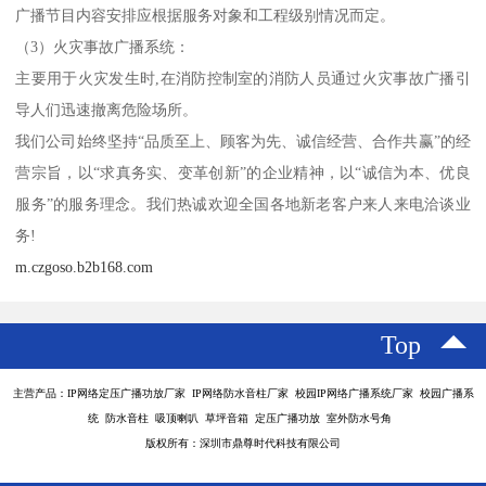
广播节目内容安排应根据服务对象和工程级别情况而定。
（3）火灾事故广播系统：
主要用于火灾发生时,在消防控制室的消防人员通过火灾事故广播引
导人们迅速撤离危险场所。
我们公司始终坚持“品质至上、顾客为先、诚信经营、合作共赢”的经
营宗旨，以“求真务实、变革创新”的企业精神，以“诚信为本、优良
服务”的服务理念。我们热诚欢迎全国各地新老客户来人来电洽谈业
务!
m.czgoso.b2b168.com
Top
主营产品：IP网络定压广播功放厂家 IP网络防水音柱厂家 校园IP网络广播系统厂家 校园广播系
统 防水音柱 吸顶喇叭 草坪音箱 定压广播功放 室外防水号角
版权所有：深圳市鼎尊时代科技有限公司