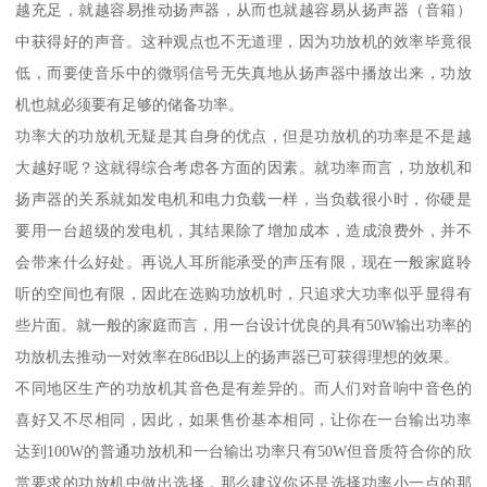
越充足，就越容易推动扬声器，从而也就越容易从扬声器（音箱）
中获得好的声音。这种观点也不无道理，因为功放机的效率毕竟很
低，而要使音乐中的微弱信号无失真地从扬声器中播放出来，功放
机也就必须要有足够的储备功率。
功率大的功放机无疑是其自身的优点，但是功放机的功率是不是越
大越好呢？这就得综合考虑各方面的因素。就功率而言，功放机和
扬声器的关系就如发电机和电力负载一样，当负载很小时，你硬是
要用一台超级的发电机，其结果除了增加成本，造成浪费外，并不
会带来什么好处。再说人耳所能承受的声压有限，现在一般家庭聆
听的空间也有限，因此在选购功放机时，只追求大功率似乎显得有
些片面。就一般的家庭而言，用一台设计优良的具有50W输出功率的
功放机去推动一对效率在86dB以上的扬声器已可获得理想的效果。
不同地区生产的功放机其音色是有差异的。而人们对音响中音色的
喜好又不尽相同，因此，如果售价基本相同，让你在一台输出功率
达到100W的普通功放机和一台输出功率只有50W但音质符合你的欣
赏要求的功放机中做出选择，那么建议你还是选择功率小一点的那