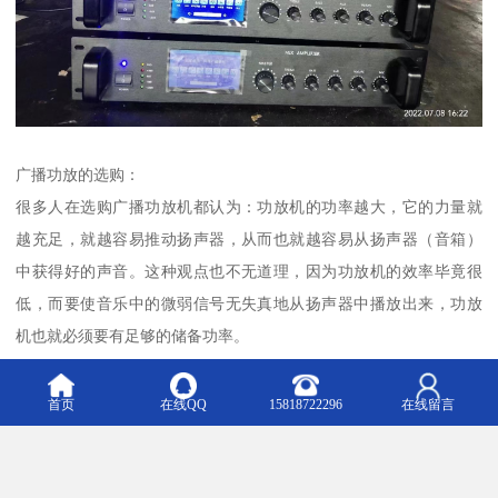
广播功放的选购：
很多人在选购广播功放机都认为：功放机的功率越大，它的力量就
越充足，就越容易推动扬声器，从而也就越容易从扬声器（音箱）
中获得好的声音。这种观点也不无道理，因为功放机的效率毕竟很
低，而要使音乐中的微弱信号无失真地从扬声器中播放出来，功放
机也就必须要有足够的储备功率。
功率大的功放机无疑是其自身的优点，但是功放机的功率是不是越
大越好呢？这就得综合考虑各方面的因素。就功率而言，功放机和
首页
在线QQ
15818722296
在线留言
扬声器的关系就如发电机和电力负载一样，当负载很小时，你硬是
要用一台超级的发电机，其结果除了增加成本，造成浪费外，并不
会带来什么好处。再说人耳所能承受的声压有限，现在一般家庭聆