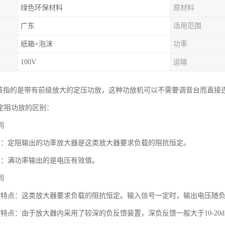
绿色环保材料
原材料
广东
适用范围
纸箱+泡沫
功率
100V
运输
应该指的是带有前级放大的定压功放，这种功放机可以不需要调音台而直接
定阻功放的区别：
同
放：定阻输出的功率放大器是这类放大器要求负载的阻抗恒定。
放：满功率输出的是电压有效值。
同
放特点：这类放大器要求负载的阻抗恒定。输入信号一定时，输出电压随
放特点：由于放大器内采用了较深的负反馈装置，深负反馈一般大于10-2