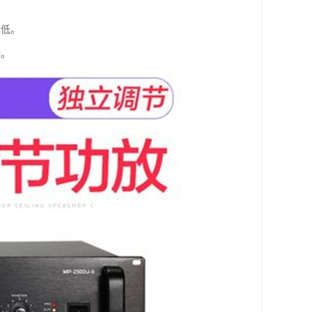
本低。
接。