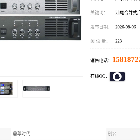
关键词：
汕尾合并式
发布日期：
2026-08-06
阅 读 量：
223
1581872
销售电话：
在线QQ：
鼎尊时代
别名