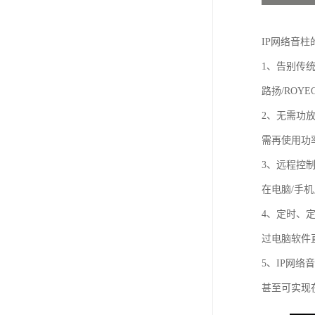
IP网络音柱
1、告别传
路扬/RO
2、无需功
需再使用功
3、远程控
在电脑/手
4、定时、
过电脑软件
5、IP网
甚至可实现