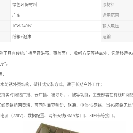
绿色环保材料
原材料
广东
适用范围
10W-240W
输入电压
纸箱+泡沫
运输
柱除了具有传统广播声音洪亮、覆盖面广、收听方便等特点外，凭借移远4
身”。
点：
防水防锈外壳结构，壁挂式安装方式，适于长期户外工作；
柱支持实时网络广播、云广播、被寻呼、、被等功能，主要部署在有线IP网
G无线网络组网灵活，可同时兼容移动、联通、电信4G网络。当4G网络无信
电源（220V)、数据配置、网络天线(SMA接口)、SIM卡等接口。