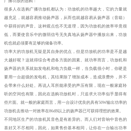
广播功放的选购：
很多人在选购广播功放机都认为：功放机的功率越大，它的力量就
越充足，就越容易推动扬声器，从而也就越容易从扬声器（音箱）
中获得好的声音。这种观点也不无道理，因为功放机的效率毕竟很
低，而要使音乐中的微弱信号无失真地从扬声器中播放出来，功放
机也就必须要有足够的储备功率。
功率大的功放机无疑是其自身的优点，但是功放机的功率是不是越
大越好呢？这就得综合考虑各方面的因素。就功率而言，功放机和
扬声器的关系就如发电机和电力负载一样，当负载很小时，你硬是
要用一台超级的发电机，其结果除了增加成本，造成浪费外，并不
会带来什么好处。再说人耳所能承受的声压有限，现在一般家庭聆
听的空间也有限，因此在选购功放机时，只追求大功率似乎显得有
些片面。就一般的家庭而言，用一台设计优良的具有50W输出功率的
功放机去推动一对效率在86dB以上的扬声器已可获得理想的效果。
不同地区生产的功放机其音色是有差异的。而人们对音响中音色的
喜好又不尽相同，因此，如果售价基本相同，让你在一台输出功率