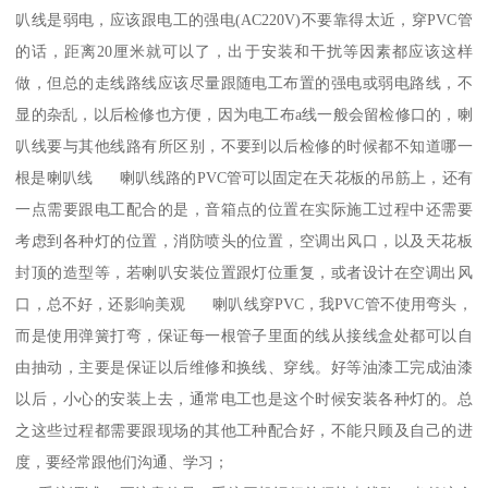
叭线是弱电，应该跟电工的强电(AC220V)不要靠得太近，穿PVC管
的话，距离20厘米就可以了，出于安装和干扰等因素都应该这样
做，但总的走线路线应该尽量跟随电工布置的强电或弱电路线，不
显的杂乱，以后检修也方便，因为电工布a线一般会留检修口的，喇
叭线要与其他线路有所区别，不要到以后检修的时候都不知道哪一
根是喇叭线 喇叭线路的PVC管可以固定在天花板的吊筋上，还有
一点需要跟电工配合的是，音箱点的位置在实际施工过程中还需要
考虑到各种灯的位置，消防喷头的位置，空调出风口，以及天花板
封顶的造型等，若喇叭安装位置跟灯位重复，或者设计在空调出风
口，总不好，还影响美观 喇叭线穿PVC，我PVC管不使用弯头，
而是使用弹簧打弯，保证每一根管子里面的线从接线盒处都可以自
由抽动，主要是保证以后维修和换线、穿线。好等油漆工完成油漆
以后，小心的安装上去，通常电工也是这个时候安装各种灯的。总
之这些过程都需要跟现场的其他工种配合好，不能只顾及自己的进
度，要经常跟他们沟通、学习；