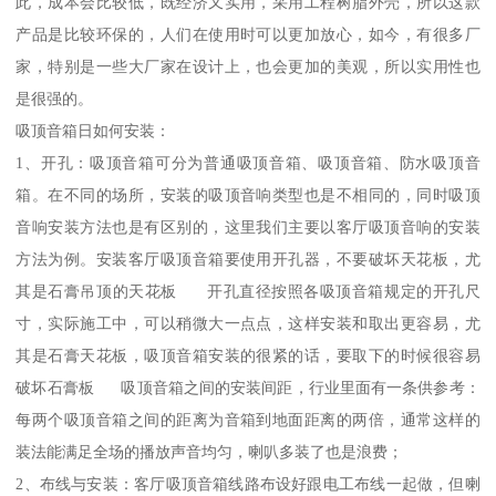
此，成本会比较低，既经济又实用，采用工程树脂外壳，所以这款
产品是比较环保的，人们在使用时可以更加放心，如今，有很多厂
家，特别是一些大厂家在设计上，也会更加的美观，所以实用性也
是很强的。
吸顶音箱日如何安装：
1、开孔：吸顶音箱可分为普通吸顶音箱、吸顶音箱、防水吸顶音
箱。在不同的场所，安装的吸顶音响类型也是不相同的，同时吸顶
音响安装方法也是有区别的，这里我们主要以客厅吸顶音响的安装
方法为例。安装客厅吸顶音箱要使用开孔器，不要破坏天花板，尤
其是石膏吊顶的天花板 开孔直径按照各吸顶音箱规定的开孔尺
寸，实际施工中，可以稍微大一点点，这样安装和取出更容易，尤
其是石膏天花板，吸顶音箱安装的很紧的话，要取下的时候很容易
破坏石膏板 吸顶音箱之间的安装间距，行业里面有一条供参考：
每两个吸顶音箱之间的距离为音箱到地面距离的两倍，通常这样的
装法能满足全场的播放声音均匀，喇叭多装了也是浪费；
2、布线与安装：客厅吸顶音箱线路布设好跟电工布线一起做，但喇