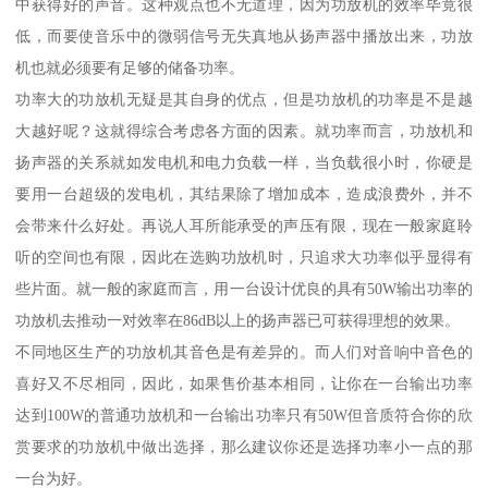
中获得好的声音。这种观点也不无道理，因为功放机的效率毕竟很
低，而要使音乐中的微弱信号无失真地从扬声器中播放出来，功放
机也就必须要有足够的储备功率。
功率大的功放机无疑是其自身的优点，但是功放机的功率是不是越
大越好呢？这就得综合考虑各方面的因素。就功率而言，功放机和
扬声器的关系就如发电机和电力负载一样，当负载很小时，你硬是
要用一台超级的发电机，其结果除了增加成本，造成浪费外，并不
会带来什么好处。再说人耳所能承受的声压有限，现在一般家庭聆
听的空间也有限，因此在选购功放机时，只追求大功率似乎显得有
些片面。就一般的家庭而言，用一台设计优良的具有50W输出功率的
功放机去推动一对效率在86dB以上的扬声器已可获得理想的效果。
不同地区生产的功放机其音色是有差异的。而人们对音响中音色的
喜好又不尽相同，因此，如果售价基本相同，让你在一台输出功率
达到100W的普通功放机和一台输出功率只有50W但音质符合你的欣
赏要求的功放机中做出选择，那么建议你还是选择功率小一点的那
一台为好。