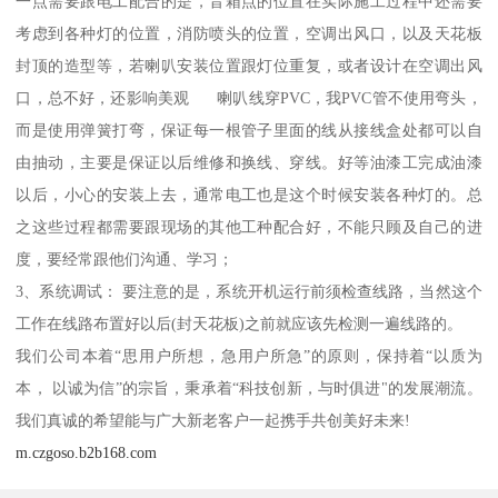
一点需要跟电工配合的是，音箱点的位置在实际施工过程中还需要
考虑到各种灯的位置，消防喷头的位置，空调出风口，以及天花板
封顶的造型等，若喇叭安装位置跟灯位重复，或者设计在空调出风
口，总不好，还影响美观 喇叭线穿PVC，我PVC管不使用弯头，
而是使用弹簧打弯，保证每一根管子里面的线从接线盒处都可以自
由抽动，主要是保证以后维修和换线、穿线。好等油漆工完成油漆
以后，小心的安装上去，通常电工也是这个时候安装各种灯的。总
之这些过程都需要跟现场的其他工种配合好，不能只顾及自己的进
度，要经常跟他们沟通、学习；
3、系统调试： 要注意的是，系统开机运行前须检查线路，当然这个
工作在线路布置好以后(封天花板)之前就应该先检测一遍线路的。
我们公司本着“思用户所想，急用户所急”的原则，保持着“以质为
本， 以诚为信”的宗旨，秉承着“科技创新，与时俱进"的发展潮流。
我们真诚的希望能与广大新老客户一起携手共创美好未来!
m.czgoso.b2b168.com