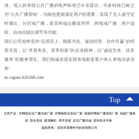
准。现人的有线公共广播的电声标准已今非昔比，许多时候已称之
为“公共广播音响”，功能也更能满足用户的需要，实现了无人值守定
时播出、分区域广播，甚至终端点播或寻呼、跨地域广播、用户选
听、自动信躁比调节等功能。
我们公司始终坚持“品质至上、顾客为先、诚信经营、合作共赢”的经
营宗旨，以“求真务实、变革创新”的企业精神，以“诚信为本、优良
服务”的服务理念。我们热诚欢迎全国各地新老客户来人来电洽谈业
务!
m.czgoso.b2b168.com
Top
主营产品：IP网络定压广播功放厂家 IP网络防水音柱厂家 校园IP网络广播系统厂家 校园广播系
统 防水音柱 吸顶喇叭 草坪音箱 定压广播功放 室外防水号角
版权所有：深圳市鼎尊时代科技有限公司