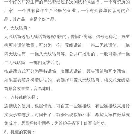
一个好的厂家生产的产品都经过多次测试和试运行，一个有资历的
厂家、一个具有多年生产经验的企业，一个有众多单位认可的产
品，其产品一定是个好产品。
6、无线话筒：
无线话筒选配无线话筒选配U段的，传输距离远，信号还稳定，按主
机可带话筒数量，可分为一拖一无线话筒、一拖二无线话筒、一拖
四无线话筒、一拖八无线话筒等。公共广播用的，一般可选择一拖
二无线话筒、一拖四无线话筒。
按讲话方式可分为手持话筒、桌面式话筒、领夹话筒和耳麦话筒。
如果需要随身携带讲话的，要选择耳麦式无线话筒，领夹式无线话
筒拾音效果差，容易啸叫。
7、连接线的选择：
连接线的使用，根据情况，可自置一些连接线，有些连接线采用转
接头形式连接，时间长了，就会出现接触不牢，希望大家在做系统
集成时，尽量焊接牢固些，为维护是省下十倍百倍的功。
8、机柜的安装：