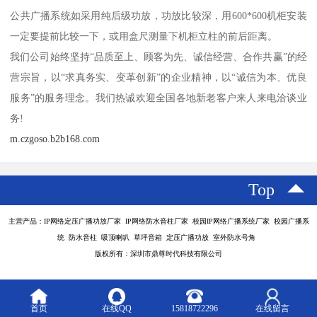
公共广播系统如采用纯后级功放，功放比较深，用600*600机柜安装
一定要提前比较一下，或用盒尺测量下机柜立柱的前后距离。
我们公司始终坚持“品质至上、顾客为先、诚信经营、合作共赢”的经
营宗旨，以“求真务实、变革创新”的企业精神，以“诚信为本、优良
服务”的服务理念。我们热诚欢迎全国各地新老客户来人来电洽谈业
务!
m.czgoso.b2b168.com
Top
主营产品：IP网络定压广播功放厂家 IP网络防水音柱厂家 校园IP网络广播系统厂家 校园广播系
统 防水音柱 吸顶喇叭 草坪音箱 定压广播功放 室外防水号角
版权所有：深圳市鼎尊时代科技有限公司
首页
在线QQ
15818722296
在线留言