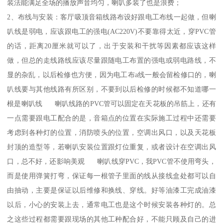
装法能满足全场的播放声音均匀，喇叭多装了也是浪费；
2、布线与安装：客厅吸顶音箱线路布设好跟电工布线一起做，但喇
叭线是弱电，应该跟电工的强电(AC220V)不要靠得太近，穿PVC管
的话，距离20厘米就可以了，出于安装和干扰等因素都应该这样
做，但总的走线路线应该尽量跟随电工布置的强电或弱电路线，不
显的杂乱，以后检修也方便，因为电工布a线一般会留检修口的，喇
叭线要与其他线路有所区别，不要到以后检修的时候都不知道哪一
根是喇叭线 喇叭线路的PVC管可以固定在天花板的吊筋上，还有
一点需要跟电工配合的是，音箱点的位置在实际施工过程中还需要
考虑到各种灯的位置，消防喷头的位置，空调出风口，以及天花板
封顶的造型等，若喇叭安装位置跟灯位重复，或者设计在空调出风
口，总不好，还影响美观 喇叭线穿PVC，我PVC管不使用弯头，
而是使用弹簧打弯，保证每一根管子里面的线从接线盒处都可以自
由抽动，主要是保证以后维修和换线、穿线。好等油漆工完成油漆
以后，小心的安装上去，通常电工也是这个时候安装各种灯的。总
之这些过程都需要跟现场的其他工种配合好，不能只顾及自己的进