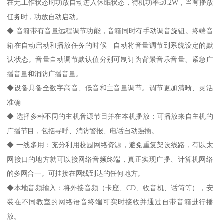
在无工作状态时功放自动进入休眠状态，待机功率≤0.2W，当有播放
任务时，功放自动启动。
◆ 音箱带有音量远程调节功能，音箱同时有手动调音旋钮。终端音
箱在自动启动和播放任务的时候，自动将音量调节到系统设定的默
认状态。音量自动调节默认值分别可制订为背景音乐音量、紧急广
播音量和消防广播音量。
◆设备具备全数字高音、低音和主音量调节。调节更加清晰、灵活
准确
◆ 选择多种不同的主机音源节目并在本机播放；可播放来自主机的
广播节目，包括寻呼、消防警报、电话自动强插。
◆ 一线多用：充分利用校园网络资源，避免重复架设线路，有以太
网接口的地方就可以接网络音频终端，真正实现广播、计算机网络
的多网合一。可挂接在网线到达的任何地方。
◆本地音频输入：将外接音频（卡座、CD、收音机、话筒等），安
装在不同教室的网络语音终端可实时接收并通过自带音箱进行播
放。