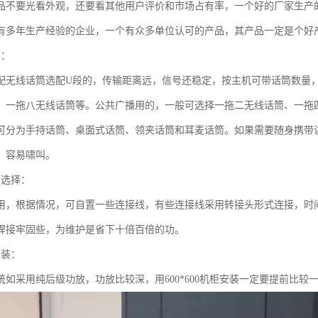
品不要光看外观，还要看其他用户评价和市场占有率，一个好的厂家生产
有多年生产经验的企业，一个有众多单位认可的产品，其产品一定是个好
筒：
配无线话筒选配U段的，传输距离远，信号还稳定，按主机可带话筒数量
、一拖八无线话筒等。公共广播用的，一般可选择一拖二无线话筒、一拖
可分为手持话筒、桌面式话筒、领夹话筒和耳麦话筒。如果需要随身携带
，容易啸叫。
的选择：
用，根据情况，可自置一些连接线，有些连接线采用转接头形式连接，时
焊接牢固些，为维护是省下十倍百倍的功。
安装：
统如采用纯后级功放，功放比较深，用600*600机柜安装一定要提前比