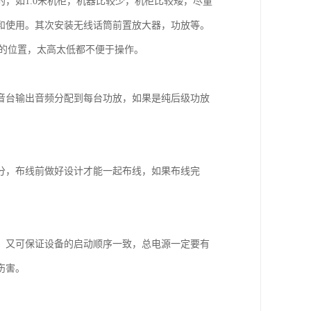
，如1.0米机柜，机器比较少，机柜比较矮，尽量
和使用。其次安装无线话筒前置放大器，功放等。
5米的位置，太高太低都不便于操作。
音台输出音频分配到每台功放，如果是纯后级功放
。
分，布线前做好设计才能一起布线，如果布线完
，又可保证设备的启动顺序一致，总电源一定要有
伤害。