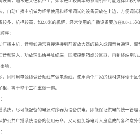
统设备，通常是安在机柜里，如果是比较简单的系统机柜可能选择比较小的
装，自动广播主机做为经常使用和经常调试的设备要放在上边，方便调试
较多，机柜较高，如2.0米的机柜，经常使用的广播设备要放在0.8-1.
接顺序：
动广播主机，音频线通常直接连接到前置放大器的输入或调音台通道，调
PUT音频输入，功放输出给寻址终端，区域控制箱或分区器，再到终端喇叭
意事项：
多，同时用电源线做音频线有做电源线，使用两个厂家的线材这样便于区
了根，等于整个工程重做一遍。
电：
播系统，尽可能配备的电源时序器为设备供电，即能保证供电的统一管理
保护公共广播系统设备的使用寿命，又可避免静电对人身造成的各种意外
购：