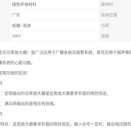
绿色环保材料
原材料
广东
适用范围
纸箱+泡沫
功率
100V
运输
定压功率放大器）是广泛应用于广播系统及报警系统，甚至应用于超声等
播系统的心脏功能。
定阻功放的区别：
同
放：定阻输出的功率放大器是这类放大器要求负载的阻抗恒定。
放：满功率输出的是电压有效值。
同
放特点：这类放大器要求负载的阻抗恒定。输入信号一定时，输出电压随