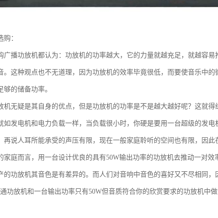
选购：
购广播功放机都认为：功放机的功率越大，它的力量就越充足，就越容易
音。这种观点也不无道理，因为功放机的效率毕竟很低，而要使音乐中的
足够的储备功率。
放机无疑是其自身的优点，但是功放机的功率是不是越大越好呢？这就得
就如发电机和电力负载一样，当负载很小时，你硬是要用一台超级的发电
。再说人耳所能承受的声压有限，现在一般家庭聆听的空间也有限，因此
的家庭而言，用一台设计优良的具有50W输出功率的功放机去推动一对效率
产的功放机其音色是有差异的。而人们对音响中音色的喜好又不尽相同，
的普通功放机和一台输出功率只有50W但音质符合你的欣赏要求的功放机中