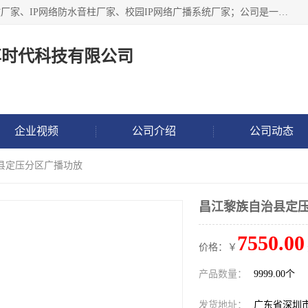
深圳市鼎尊时代科技有限公司主要从事：IP网络定压广播功放厂家、IP网络防水音柱厂家、校园IP网络广播系统厂家；公司是一家集研发、生产、销售公共广播器材于一体的现代电子科技企业。公司成立多年来，本着“自主研发技术、开拓稳定的产品”的宗旨，集多年的行业经验，引航广播行业的迅猛发展，使产品能够适应时代技术发展的需要。
尊时代科技有限公司
企业视频
公司介绍
公司动态
治县定压分区广播功放
昌江黎族自治县定
7550.00
价格：￥
产品数量：
9999.00个
发货地址：
广东省深圳