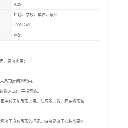
ABS
广场、学校、单位、景区
100V-24V
物流
脂外壳，经济实用；
可装未吊顶房间造型内。
(嵌入式)，平板音箱。
在家中有天花吊顶上用。从音质上看，同轴吸顶和
箱解决了没有吊顶的问题。缺点是由于安装需要在