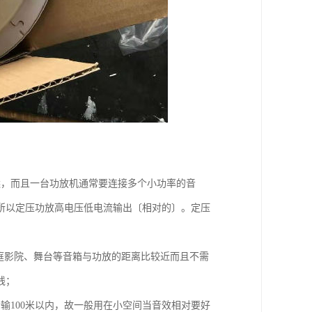
远，而且一台功放机通常要连接多个小功率的音
所以定压功放高电压低电流输出〔相对的〕。定压
家庭影院、舞台等音箱与功放的距离比较近而且不需
线；
输100米以内，故一般用在小空间当音效相对要好