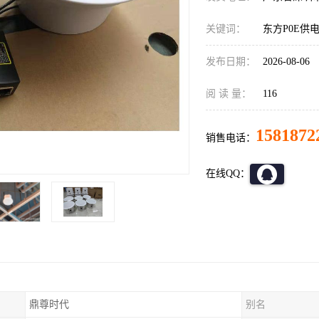
关键词：
东方P0E供
发布日期：
2026-08-06
阅 读 量：
116
1581872
销售电话：
在线QQ：
鼎尊时代
别名