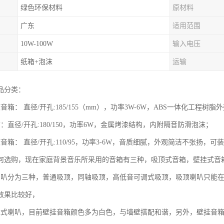
绿色环保材料
原材料
广东
适用范围
10W-100W
输入电压
纸箱+泡沫
运输
品分类：
音箱： 直径/开孔:185/155（mm），功率3W-6W，ABS一体化工程树
：直径/开孔:180/150，功率6W，金属烤漆结构，内附隔音防滑泡沫；
音箱： 直径/开孔:110/95，功率3-6W，音质细腻，外观简洁不张扬，
何选购，现在家庭背景音乐所采用的音箱有三种，吸顶式音箱，壁挂式音箱
喇叭分为三种，普通吸顶，同轴吸顶，高低音可调式吸顶，吸顶喇叭只能
效果比较好，
入式喇叭，目前壁挂音箱颜色多为白色，与墙壁搭配和谐，另外，壁挂音