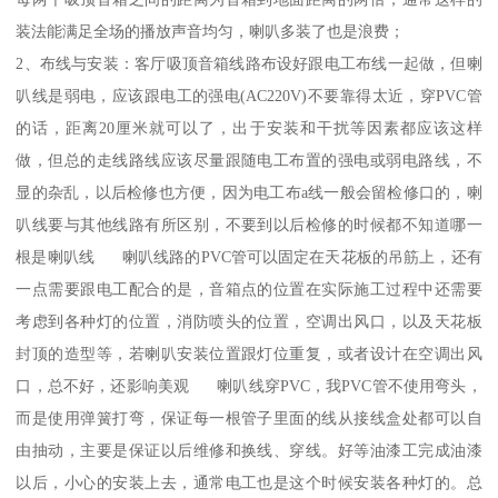
装法能满足全场的播放声音均匀，喇叭多装了也是浪费；
2、布线与安装：客厅吸顶音箱线路布设好跟电工布线一起做，但喇
叭线是弱电，应该跟电工的强电(AC220V)不要靠得太近，穿PVC管
的话，距离20厘米就可以了，出于安装和干扰等因素都应该这样
做，但总的走线路线应该尽量跟随电工布置的强电或弱电路线，不
显的杂乱，以后检修也方便，因为电工布a线一般会留检修口的，喇
叭线要与其他线路有所区别，不要到以后检修的时候都不知道哪一
根是喇叭线 喇叭线路的PVC管可以固定在天花板的吊筋上，还有
一点需要跟电工配合的是，音箱点的位置在实际施工过程中还需要
考虑到各种灯的位置，消防喷头的位置，空调出风口，以及天花板
封顶的造型等，若喇叭安装位置跟灯位重复，或者设计在空调出风
口，总不好，还影响美观 喇叭线穿PVC，我PVC管不使用弯头，
而是使用弹簧打弯，保证每一根管子里面的线从接线盒处都可以自
由抽动，主要是保证以后维修和换线、穿线。好等油漆工完成油漆
以后，小心的安装上去，通常电工也是这个时候安装各种灯的。总