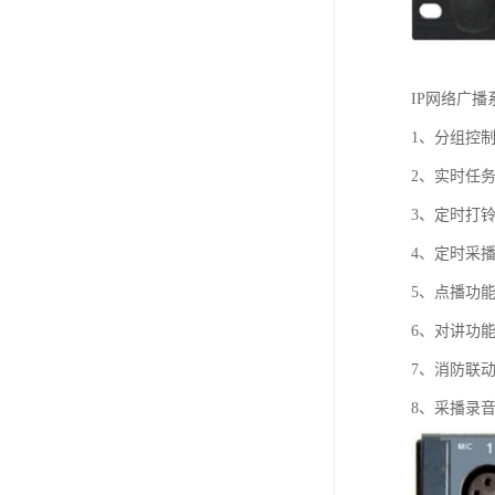
IP网络广播
1、分组控
2、实时任
3、定时打
4、定时采
5、点播功
6、对讲功
7、消防联
8、采播录