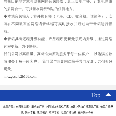
网接口的地方就可以接网络音频终端，真正实现广播、计算机网络
的多网合一。可挂接在网线到达的任何地方。
◆本地音频输入：将外接音频（卡座、CD、收音机、话筒等），安
装在不同教室的网络语音终端可实时接收并通过自带音箱进行播
放。
◆音箱具有远程升级功能，产品程序更新无须现场升级，通过网络
远程更新、方便快捷。
我们公司以高质量、高标准为原则服务于每一位客户， 以饱满的热
情服务于每一位客户， 我们愿与各界同仁携手共同发展，共创美好
明天。
m.czgoso.b2b168.com
Top
主营产品：IP网络定压广播功放厂家 IP网络防水音柱厂家 校园IP网络广播系统厂家 校园广播系
统 防水音柱 吸顶喇叭 草坪音箱 定压广播功放 室外防水号角