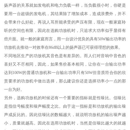
扬声器的关系就如发电机和电力负载一样，当负载很小时，你硬是
要用一台超级的发电机，其结果除了增加成本，造成浪费外，并不
会带来什么好处。再说人耳所能承受的声压有限，现在一般家庭聆
听的空间也有限，因此在选购功放机时，只追求大功率似乎显得有
些片面。就一般的家庭而言，用一台设计优良的具有50W输出功率的
功放机去推动一对效率在86dB以上的扬声器已可获得理想的效果。
不同地区生产的功放机其音色是有差异的。而人们对音响中音色的
喜好又不尽相同，因此，如果售价基本相同，让你在一台输出功率
达到100W的普通功放机和一台输出功率只有50W但音质符合你的欣
赏要求的功放机中做出选择，那么建议你还是选择功率小一点的那
一台为好。
另外，选购功放机的时候还有一个重要的指标就是性噪比。信噪比
是指信号幅度和噪声幅度之比。由于这一指标是和功放机的输出噪
声成反比的。因此信噪比的数幅越大，就说明功放机的输出噪声越
小，质量就越高。因此在选用功放机时，当然是信噪比越大的就越