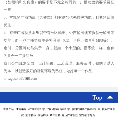
（如频响和失真度）的要求是不完全相同的，广播功放的要求要低
一些；
3、常规的广播功放（合并式）都有信号优先排序功能，且紧急话筒
优先；
4、有些广播功放本身就带有分区输出、钟声输出或警报信号输出等
功能，而一些广播功放更是将音源（CD、卡座、收音和MP3等）、
定时、分区等功能集于一身，就如一个小型的广播系统一样，也称
为多合一广播功放。
我们公司规划全面、设计新颖、工艺合理、服务及时，做到了以人
为本，以创造很好的听觉环境为己任，做好每一个作品。
m.czgoso.b2b168.com
Top
主营产品：IP网络定压广播功放厂家 IP网络防水音柱厂家 校园IP网络广播系统厂家 校园广播系
统 防水音柱 吸顶喇叭 草坪音箱 定压广播功放 室外防水号角