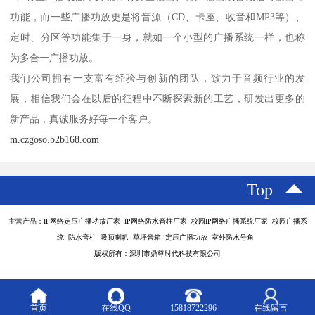
功能，而一些广播功放更是将音源（CD、卡座、收音和MP3等）、
定时、分区等功能集于一身，就如一个小型的广播系统一样，也称
为多合一广播功放。
我们公司拥有一支富有经验与创新的团队，致力于音频行业的发
展，相信我们会在以后的征程中不断探索新的工艺，研发出更多的
新产品，真诚服务好每一个客户。
m.czgoso.b2b168.com
Top
主营产品：IP网络定压广播功放厂家 IP网络防水音柱厂家 校园IP网络广播系统厂家 校园广播系
统 防水音柱 吸顶喇叭 草坪音箱 定压广播功放 室外防水号角
版权所有：深圳市鼎尊时代科技有限公司
首页
在线QQ
15818722296
在线留言