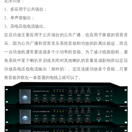
定压功放：
1、多应用于公共场合；
2、单声道输出；
3、高电压低电流输出。
定压功放主要应用于公共场合的公共广播，也应用于家庭的背景音
乐。因为公共广播和背景音乐系统音箱和功放的距离比较远，而且
一台功放机通常要连接多个小功率的音箱。为了减小线路损耗，避
免系统中某个喇叭开启或关闭对其他喇叭的音量造成影响所以定压
功放高电压低电流输出〔相对的〕。定压连接功放多个音箱，只要
将音箱并联在一条普通的电线上就可以了。