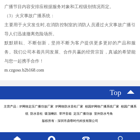
广播节目内容安排应根据服务对象和工程级别情况而定。
（3）火灾事故广播系统：
主要用于火灾发生时,在消防控制室的消防人员通过火灾事故广播引
导人们迅速撤离危险场所。
默默耕耘、不断创新，坚持不断为客户提供更多更好的产品和服
务。我们公司本着共同发展、合作共赢的经营宗旨，真诚的希望能
与您一起携手合作！
m.czgoso.b2b168.com
Top
主营产品：IP网络定压广播功放厂家 IP网络防水音柱厂家 校园IP网络广播系统厂家 校园广播系
统 防水音柱 吸顶喇叭 草坪音箱 定压广播功放 室外防水号角
版权所有：深圳市鼎尊时代科技有限公司