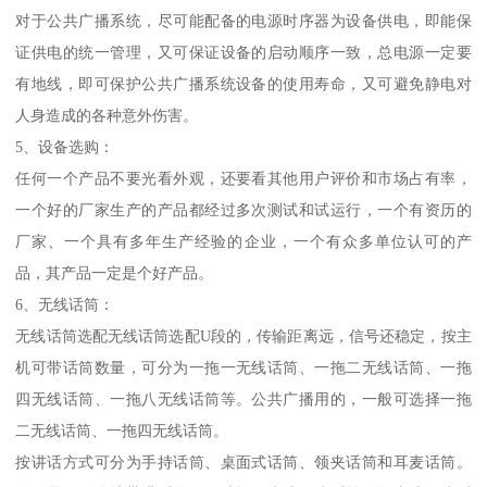
对于公共广播系统，尽可能配备的电源时序器为设备供电，即能保
证供电的统一管理，又可保证设备的启动顺序一致，总电源一定要
有地线，即可保护公共广播系统设备的使用寿命，又可避免静电对
人身造成的各种意外伤害。
5、设备选购：
任何一个产品不要光看外观，还要看其他用户评价和市场占有率，
一个好的厂家生产的产品都经过多次测试和试运行，一个有资历的
厂家、一个具有多年生产经验的企业，一个有众多单位认可的产
品，其产品一定是个好产品。
6、无线话筒：
无线话筒选配无线话筒选配U段的，传输距离远，信号还稳定，按主
机可带话筒数量，可分为一拖一无线话筒、一拖二无线话筒、一拖
四无线话筒、一拖八无线话筒等。公共广播用的，一般可选择一拖
二无线话筒、一拖四无线话筒。
按讲话方式可分为手持话筒、桌面式话筒、领夹话筒和耳麦话筒。