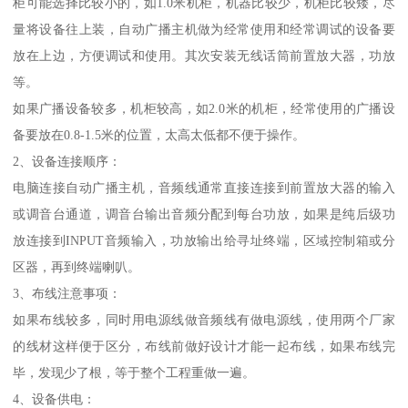
柜可能选择比较小的，如1.0米机柜，机器比较少，机柜比较矮，尽
量将设备往上装，自动广播主机做为经常使用和经常调试的设备要
放在上边，方便调试和使用。其次安装无线话筒前置放大器，功放
等。
如果广播设备较多，机柜较高，如2.0米的机柜，经常使用的广播设
备要放在0.8-1.5米的位置，太高太低都不便于操作。
2、设备连接顺序：
电脑连接自动广播主机，音频线通常直接连接到前置放大器的输入
或调音台通道，调音台输出音频分配到每台功放，如果是纯后级功
放连接到INPUT音频输入，功放输出给寻址终端，区域控制箱或分
区器，再到终端喇叭。
3、布线注意事项：
如果布线较多，同时用电源线做音频线有做电源线，使用两个厂家
的线材这样便于区分，布线前做好设计才能一起布线，如果布线完
毕，发现少了根，等于整个工程重做一遍。
4、设备供电：