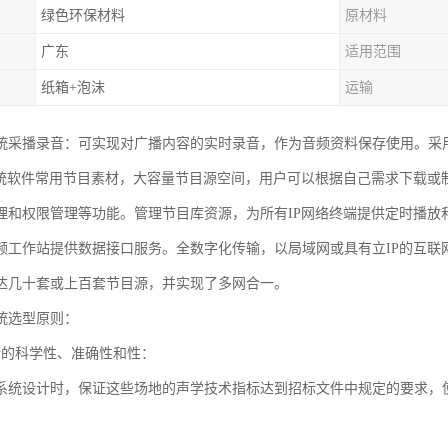
绿色环保材料
原材料
广东
适用范围
纸箱+泡沫
运输
统采播录音：可实现对广播内容的实时录音，作为音频资料保存使用。采
系统软件常用节目素材，大容量节目源空间，用户可以根据自己需求下载或
理和权限管理等功能。管理节目库资源，为所有IP网络终端提供定时播放
频工作站提供数据接口服务。全数字化传输，以局域网或具有立IP的互联
达几十套或上百套节目源，并实现了多网合一。
统选型原则：
计的科学性、准确性和性：
系统设计时，保证这些场地的声学技术指标达到招标文件中规定的要求，