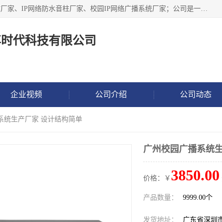
深圳市鼎尊时代科技有限公司主要从事：IP网络定压广播功放厂家、IP网络防水音柱厂家、校园IP网络广播系统厂家；公司是一家集研发、生产、销售公共广播器材于一体的现代电子科技企业。公司成立多年来，本着“自主研发技术、开拓稳定的产品”的宗旨，集多年的行业经验，引航广播行业的迅猛发展，使产品能够适应时代技术发展的需要。
尊时代科技有限公司
企业视频
公司介绍
公司动态
系统生产厂家 设计结构简单
广州校园广播系统生
3850.00
价格：￥
产品数量：
9999.00个
发货地址：
广东省深圳