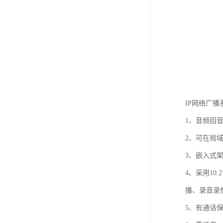
IP网络广
1、音频回
2、可在局
3、嵌入式架
4、采用10
播、录音录
5、有通话