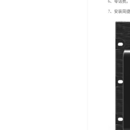
6、零话费
7、安装简捷