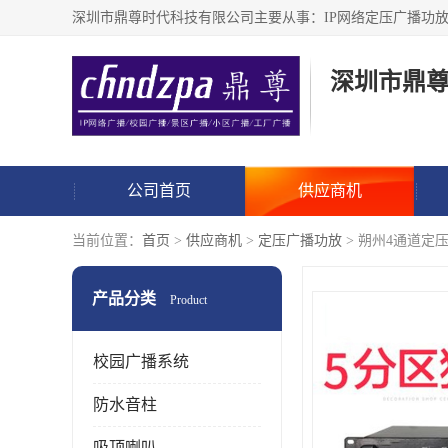
深圳市鼎
公司首页
供应商机
当前位置：
首页
>
供应商机
>
定压广播功放
> 朔州4通道定压
产品分类
Product
校园广播系统
防水音柱
吸顶喇叭