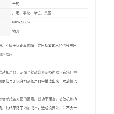
金属
广场、学校、单位、景区
60W-2000W
物流
很小，一般为8欧姆，不适于远距离传输。定压功放输出的信号电压
用以降压。
推动扬声器，从而也就越容易从扬声器（音箱）中
微弱信号无失真地从扬声器中播放出来，功放机也
综合考虑各方面的因素。就功率而言，功放机和扬
机，其结果除了增加成本，造成浪费外，并不会带