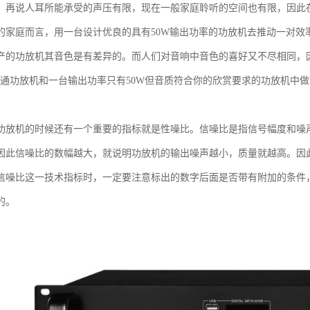
。再说人耳所能承受的声压有限，现在一般家庭聆听的空间也有限，因此
的家庭而言，用一台设计优良的具有50W输出功率的功放机去推动一对效率
产的功放机其音色是有差异的。而人们对音响中音色的喜好又不尽相同，
的普通功放机和一台输出功率只有50W但音质符合你的欣赏要求的功放机中
功放机的时候还有一个重要的指标就是性噪比。信噪比是指信号幅度和噪
因此信噪比的数幅越大，就说明功放机的输出噪声越小，质量就越高。因
信噪比这一技术指标时，一定要注意标出的数字后面是否带有附加的条件
的。