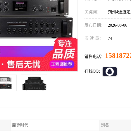
关键词：
朔州4通道
发布日期：
2026-08-06
阅 读 量：
74
1581872
销售电话：
在线QQ：
鼎尊时代
别名