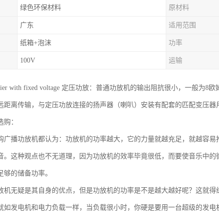
绿色环保材料
原材料
广东
适用范围
纸箱+泡沫
功率
100V
运输
mplifier with fixed voltage 定压功放：普通功放机的输出阻抗
远距离传输，与定压功放连接的扬声器（喇叭）安装有配套的匹配变压器
选购：
购广播功放机都认为：功放机的功率越大，它的力量就越充足，就越容易
音。这种观点也不无道理，因为功放机的效率毕竟很低，而要使音乐中的
足够的储备功率。
放机无疑是其自身的优点，但是功放机的功率是不是越大越好呢？这就得
就如发电机和电力负载一样，当负载很小时，你硬是要用一台超级的发电