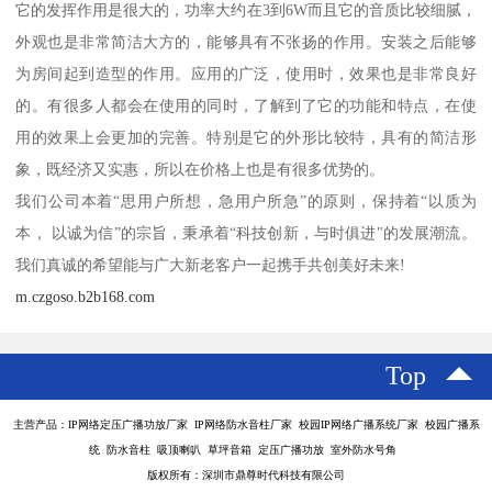
它的发挥作用是很大的，功率大约在3到6W而且它的音质比较细腻，
外观也是非常简洁大方的，能够具有不张扬的作用。安装之后能够
为房间起到造型的作用。应用的广泛，使用时，效果也是非常良好
的。有很多人都会在使用的同时，了解到了它的功能和特点，在使
用的效果上会更加的完善。特别是它的外形比较特，具有的简洁形
象，既经济又实惠，所以在价格上也是有很多优势的。
我们公司本着“思用户所想，急用户所急”的原则，保持着“以质为
本， 以诚为信”的宗旨，秉承着“科技创新，与时俱进"的发展潮流。
我们真诚的希望能与广大新老客户一起携手共创美好未来!
m.czgoso.b2b168.com
Top
主营产品：IP网络定压广播功放厂家 IP网络防水音柱厂家 校园IP网络广播系统厂家 校园广播系
统 防水音柱 吸顶喇叭 草坪音箱 定压广播功放 室外防水号角
版权所有：深圳市鼎尊时代科技有限公司