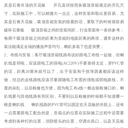
其是石膏吊顶的天花板 开孔直径按照各吸顶音箱规定的开孔尺
寸，实际施工中，可以稍微大一点点，这样安装和取出更容易，尤
其是石膏天花板，吸顶音箱安装的很紧的话，要取下的时候很容易
破坏石膏板 吸顶音箱之间的安装间距，行业里面有一条供参考：
每两个吸顶音箱之间的距离为音箱到地面距离的两倍，通常这样的
装法能满足全场的播放声音均匀，喇叭多装了也是浪费；
2、布线与安装：客厅吸顶音箱线路布设好跟电工布线一起做，但喇
叭线是弱电，应该跟电工的强电(AC220V)不要靠得太近，穿PVC管
的话，距离20厘米就可以了，出于安装和干扰等因素都应该这样
做，但总的走线路线应该尽量跟随电工布置的强电或弱电路线，不
显的杂乱，以后检修也方便，因为电工布a线一般会留检修口的，喇
叭线要与其他线路有所区别，不要到以后检修的时候都不知道哪一
根是喇叭线 喇叭线路的PVC管可以固定在天花板的吊筋上，还有
一点需要跟电工配合的是，音箱点的位置在实际施工过程中还需要
考虑到各种灯的位置，消防喷头的位置，空调出风口，以及天花板