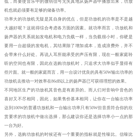
低，而要使音乐中的微弱信号无失真地从扬声器中播放出来，功放
机也就必须要有足够的储备功率。
功率大的功放机无疑是其自身的优点，但是功放机的功率是不是越
大越好呢？这就得综合考虑各方面的因素。就功率而言，功放机和
扬声器的关系就如发电机和电力负载一样，当负载很小时，你硬是
要用一台超级的发电机，其结果除了增加成本，造成浪费外，并不
会带来什么好处。再说人耳所能承受的声压有限，现在一般家庭聆
听的空间也有限，因此在选购功放机时，只追求大功率似乎显得有
些片面。就一般的家庭而言，用一台设计优良的具有50W输出功率的
功放机去推动一对效率在86dB以上的扬声器已可获得理想的效果。
不同地区生产的功放机其音色是有差异的。而人们对音响中音色的
喜好又不尽相同，因此，如果售价基本相同，让你在一台输出功率
达到100W的普通功放机和一台输出功率只有50W但音质符合你的欣
赏要求的功放机中做出选择，那么建议你还是选择功率小一点的那
一台为好。
另外，选购功放机的时候还有一个重要的指标就是性噪比。信噪比