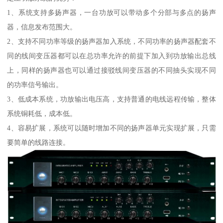
1、系统支持多扬声器，一台功放可以带动多个分部与多点的扬声
器，信息发布范围大。
2、支持不同功率等级的扬声器加入系统，不同功率的扬声器配套不
同的线间变压器都可以在总功率允许的前提下加入到功放输出总线
上，同样的扬声器也可以通过接驳线间变压器的不同抽头实现不同
的功率信号输出。
3、低成本系统，功放输出电压高，支持普通的电线远程传输，整体
系统铜耗低，成本低。
4、容易扩展，系统可以随时增加不同的扬声器单元实现扩展，只需
要简单的线路连接。