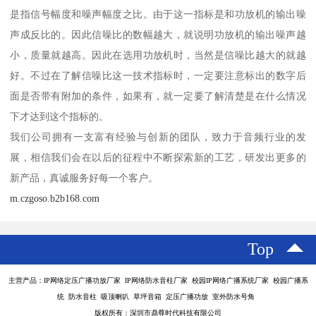
是指信号幅度和噪声幅度之比。由于这一指标是和功放机的输出噪
声成反比的。因此信噪比的数幅越大，就说明功放机的输出噪声越
小，质量就越高。因此在选用功放机时，当然是信噪比越大的就越
好。不过在了解信噪比这一技术指标时，一定要注意标出的数字后
面是否带有附加的条件，如果有，就一定要了解清楚是在什么情况
下才达到这个指标的。
我们公司拥有一支富有经验与创新的团队，致力于音频行业的发
展，相信我们会在以后的征程中不断探索新的工艺，研发出更多的
新产品，真诚服务好每一个客户。
m.czgoso.b2b168.com
Top
主营产品：IP网络定压广播功放厂家 IP网络防水音柱厂家 校园IP网络广播系统厂家 校园广播系
统 防水音柱 吸顶喇叭 草坪音箱 定压广播功放 室外防水号角
版权所有：深圳市鼎尊时代科技有限公司