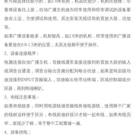
柜可能选择比较小的，如1.0米机柜，机器比较少，机柜比较矮，尽
量将设备往上装，自动广播主机做为经常使用和经常调试的设备要
放在上边，方便调试和使用。其次安装无线话筒前置放大器，功放
等。
如果广播设备较多，机柜较高，如2.0米的机柜，经常使用的广播设
备要放在0.8-1.5米的位置，太高太低都不便于操作。
2、设备连接顺序：
电脑连接自动广播主机，音频线通常直接连接到前置放大器的输入
或调音台通道，调音台输出音频分配到每台功放，如果是纯后级功
放连接到INPUT音频输入，功放输出给寻址终端，区域控制箱或分
区器，再到终端喇叭。
3、布线注意事项：
如果布线较多，同时用电源线做音频线有做电源线，使用两个厂家
的线材这样便于区分，布线前做好设计才能一起布线，如果布线完
毕，发现少了根，等于整个工程重做一遍。
4、设备供电：