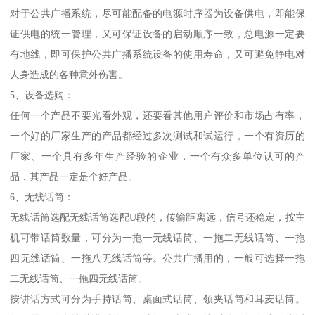
对于公共广播系统，尽可能配备的电源时序器为设备供电，即能保
证供电的统一管理，又可保证设备的启动顺序一致，总电源一定要
有地线，即可保护公共广播系统设备的使用寿命，又可避免静电对
人身造成的各种意外伤害。
5、设备选购：
任何一个产品不要光看外观，还要看其他用户评价和市场占有率，
一个好的厂家生产的产品都经过多次测试和试运行，一个有资历的
厂家、一个具有多年生产经验的企业，一个有众多单位认可的产
品，其产品一定是个好产品。
6、无线话筒：
无线话筒选配无线话筒选配U段的，传输距离远，信号还稳定，按主
机可带话筒数量，可分为一拖一无线话筒、一拖二无线话筒、一拖
四无线话筒、一拖八无线话筒等。公共广播用的，一般可选择一拖
二无线话筒、一拖四无线话筒。
按讲话方式可分为手持话筒、桌面式话筒、领夹话筒和耳麦话筒。