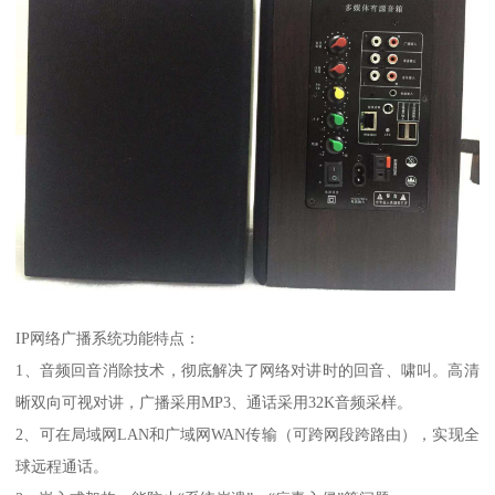
IP网络广播系统功能特点：
1、音频回音消除技术，彻底解决了网络对讲时的回音、啸叫。高清
晰双向可视对讲，广播采用MP3、通话采用32K音频采样。
2、可在局域网LAN和广域网WAN传输（可跨网段跨路由），实现全
球远程通话。