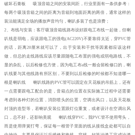
破坏石膏板 吸顶音箱之间的安装间距，行业里面有一条供参考：
每两个吸顶音箱之间的距离为音箱到地面距离的两倍，通常这样的
装法能满足全场的播放声音均匀，喇叭多装了也是浪费；
2、布线与安装：客厅吸顶音箱线路布设好跟电工布线一起做，但喇
叭线是弱电，应该跟电工的强电(AC220V)不要靠得太近，穿PVC管
的话，距离20厘米就可以了，出于安装和干扰等因素都应该这样
做，但总的走线路线应该尽量跟随电工布置的强电或弱电路线，不
显的杂乱，以后检修也方便，因为电工布a线一般会留检修口的，喇
叭线要与其他线路有所区别，不要到以后检修的时候都不知道哪一
根是喇叭线 喇叭线路的PVC管可以固定在天花板的吊筋上，还有
一点需要跟电工配合的是，音箱点的位置在实际施工过程中还需要
考虑到各种灯的位置，消防喷头的位置，空调出风口，以及天花板
封顶的造型等，若喇叭安装位置跟灯位重复，或者设计在空调出风
口，总不好，还影响美观 喇叭线穿PVC，我PVC管不使用弯头，
而是使用弹簧打弯，保证每一根管子里面的线从接线盒处都可以自
由抽动，主要是保证以后维修和换线、穿线。好等油漆工完成油漆