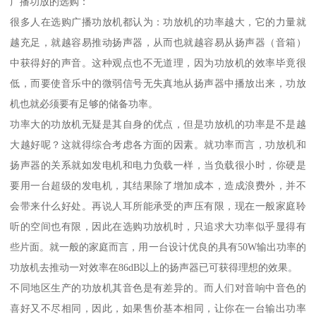
广播功放的选购：
很多人在选购广播功放机都认为：功放机的功率越大，它的力量就
越充足，就越容易推动扬声器，从而也就越容易从扬声器（音箱）
中获得好的声音。这种观点也不无道理，因为功放机的效率毕竟很
低，而要使音乐中的微弱信号无失真地从扬声器中播放出来，功放
机也就必须要有足够的储备功率。
功率大的功放机无疑是其自身的优点，但是功放机的功率是不是越
大越好呢？这就得综合考虑各方面的因素。就功率而言，功放机和
扬声器的关系就如发电机和电力负载一样，当负载很小时，你硬是
要用一台超级的发电机，其结果除了增加成本，造成浪费外，并不
会带来什么好处。再说人耳所能承受的声压有限，现在一般家庭聆
听的空间也有限，因此在选购功放机时，只追求大功率似乎显得有
些片面。就一般的家庭而言，用一台设计优良的具有50W输出功率的
功放机去推动一对效率在86dB以上的扬声器已可获得理想的效果。
不同地区生产的功放机其音色是有差异的。而人们对音响中音色的
喜好又不尽相同，因此，如果售价基本相同，让你在一台输出功率