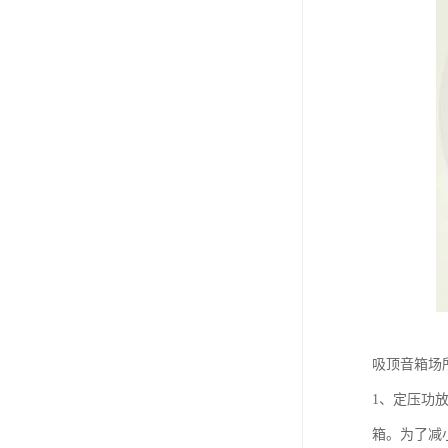
吸顶音箱场
1、定压功
箱。为了减