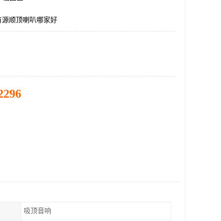
有源顺顶喇叭哪家好
2296
吸顶音响