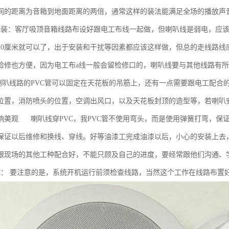
间的距离为音箱到地面距离的两倍，通常这样的装法能满足全场的播放声
安装：客厅吸顶音箱线路布设好跟电工布线一起做，但喇叭线是弱电，应该跟电
20厘米就可以了，出于安装和干扰等因素都应该这样做，但总的走线路线
检修也方便，因为电工布a线一般会留检修口的，喇叭线要与其他线路有
叭线路的PVC管可以固定在天花板的吊筋上，还有一点需要跟电工配合
位置，消防喷头的位置，空调出风口，以及天花板封顶的造型等，若喇叭
响美观 喇叭线穿PVC，我PVC管不使用弯头，而是使用弹簧打弯，保
保证以后维修和换线、穿线。好等油漆工完成油漆以后，小心的安装上去
跟现场的其他工种配合好，不能只顾及自己的进度，要经常跟他们沟通、
试： 要注意的是，系统开机运行前须检查线路，当然这个工作在线路布置好