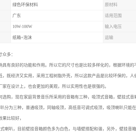
绿色环保材料
原材料
广东
适用范围
10W-100W
输入电压
纸箱+泡沫
运输
寸众多：
响具有良好的功能和作用。所以它的尺寸也是比较多样化的，根据环境的
低，既经济又实用，采用工程树脂外壳，所以这款产品是比较环保的，人
厂家在设计上，也会更加的美观，所以实用性也是很强的。
何选购，现在家庭背景音乐所采用的音箱有三种，吸顶式音箱，壁挂式音箱
喇叭分为三种，普通吸顶，同轴吸顶，高低音可调式吸顶，吸顶喇叭只能
效果比较好，
入式喇叭，目前壁挂音箱颜色多为白色，与墙壁搭配和谐，另外，壁挂音