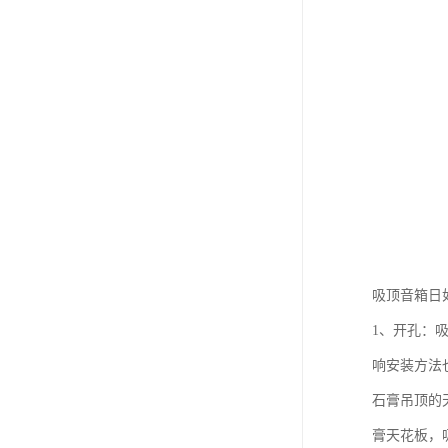
吸顶音箱日
1、开孔：
响安装方法
石膏吊顶的
膏天花板，