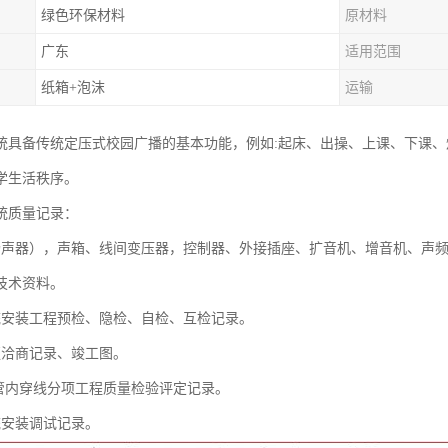
绿色环保材料
原材料
广东
适用范围
纸箱+泡沫
运输
统具备传统定压式校园广播的基本功能，例如:起床、出操、上课、下课
学生活秩序。
统质量记录：
扬声器），声箱、线间变压器，控制器、外接插座、扩音机、增音机、声
技术资料。
统安装工程预检、隐检、自检、互检记录。
更洽商记录、竣工图。
及管内穿线分项工程质量检验评定记录。
统安装调试记录。