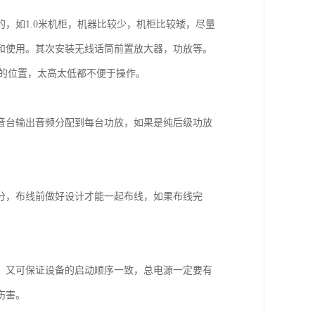
，如1.0米机柜，机器比较少，机柜比较矮，尽量
和使用。其次安装无线话筒前置放大器，功放等。
5米的位置，太高太低都不便于操作。
音台输出音频分配到每台功放，如果是纯后级功放
。
分，布线前做好设计才能一起布线，如果布线完
，又可保证设备的启动顺序一致，总电源一定要有
伤害。