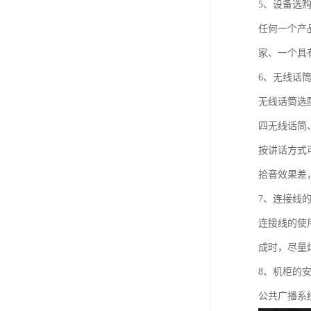
5、设备选
任何一个产
家、一个具
6、无线话
无线话筒选
四无线话筒
按讲话方式
拾音效果差
7、连接线
连接线的使
成时，尽量
8、机柜的
公共广播系