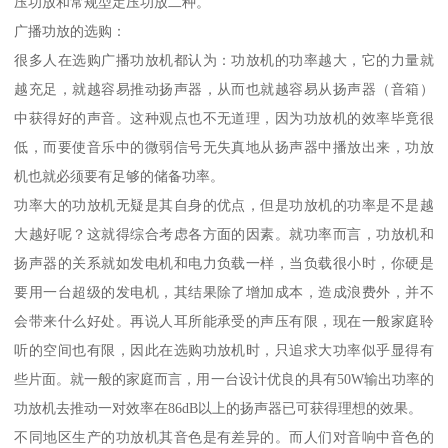
压功放和常规型定压功放二种。
广播功放的选购：
很多人在选购广播功放机都认为：功放机的功率越大，它的力量就
越充足，就越容易推动扬声器，从而也就越容易从扬声器（音箱）
中获得好的声音。这种观点也不无道理，因为功放机的效率毕竟很
低，而要使音乐中的微弱信号无失真地从扬声器中播放出来，功放
机也就必须要有足够的储备功率。
功率大的功放机无疑是其自身的优点，但是功放机的功率是不是越
大越好呢？这就得综合考虑各方面的因素。就功率而言，功放机和
扬声器的关系就如发电机和电力负载一样，当负载很小时，你硬是
要用一台超级的发电机，其结果除了增加成本，造成浪费外，并不
会带来什么好处。再说人耳所能承受的声压有限，现在一般家庭聆
听的空间也有限，因此在选购功放机时，只追求大功率似乎显得有
些片面。就一般的家庭而言，用一台设计优良的具有50W输出功率的
功放机去推动一对效率在86dB以上的扬声器已可获得理想的效果。
不同地区生产的功放机其音色是有差异的。而人们对音响中音色的