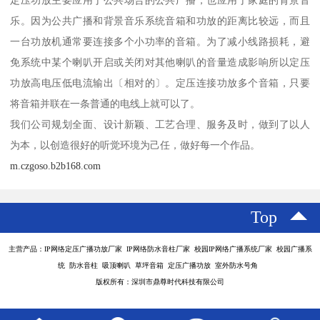
定压功放主要应用于公共场合的公共广播，也应用于家庭的背景音
乐。因为公共广播和背景音乐系统音箱和功放的距离比较远，而且
一台功放机通常要连接多个小功率的音箱。为了减小线路损耗，避
免系统中某个喇叭开启或关闭对其他喇叭的音量造成影响所以定压
功放高电压低电流输出〔相对的〕。定压连接功放多个音箱，只要
将音箱并联在一条普通的电线上就可以了。
我们公司规划全面、设计新颖、工艺合理、服务及时，做到了以人
为本，以创造很好的听觉环境为己任，做好每一个作品。
m.czgoso.b2b168.com
Top
主营产品：IP网络定压广播功放厂家 IP网络防水音柱厂家 校园IP网络广播系统厂家 校园广播系
统 防水音柱 吸顶喇叭 草坪音箱 定压广播功放 室外防水号角
版权所有：深圳市鼎尊时代科技有限公司