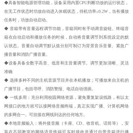
◆具备智能电源管理功能，设备采用内置CPU判断功放的运行状态，
在无工作状态时功放自动进入休眠状态，待机功率≤0.2W，当有播放
任务时，功放自动启动。
◆ 音箱带有音量远程调节功能，音箱同时有手动调音旋钮。终端音
箱在自动启动和播放任务的时候，自动将音量调节到系统设定的默
认状态。音量自动调节默认值分别可制订为背景音乐音量、紧急广
播音量和消防广播音量。
◆设备具备全数字高音、低音和主音量调节。调节更加清晰、灵活
准确
◆ 选择多种不同的主机音源节目并在本机播放；可播放来自主机的
广播节目，包括寻呼、消防警报、电话自动强插。
◆ 一线多用：充分利用校园网络资源，避免重复架设线路，有以太
网接口的地方就可以接网络音频终端，真正实现广播、计算机网络
的多网合一。可挂接在网线到达的任何地方。
◆本地音频输入：将外接音频（卡座、CD、收音机、话筒等），安
装在不同教室的网络语音终端可实时接收并通过自带音箱进行播