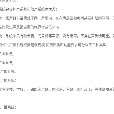
统系统分类：
系统包含扩声系统和放声系统两大类：
统：扬声器与话筒处于同一声场内，存在声反馈和房间共振引起的啸叫，
益比发生声反馈自激的临界增益低6dB。
统：系统中只有磁带机，光盘机等声源，没有话筒，不存在声反馈可能，
的公共广播系统根据建筑规模,使用性质和功能要求可分以下三种类型:
广播系统；
广播系统；
故广播系统。
性广播系统：
业写字楼、学校、、铁路客运站、航空港、车站、银行及工厂等建筑物设
性广播系统：