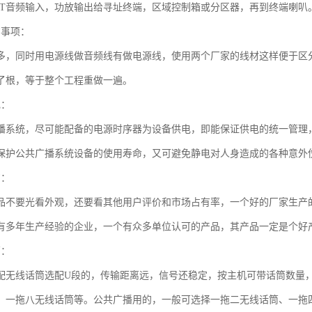
PUT音频输入，功放输出给寻址终端，区域控制箱或分区器，再到终端喇叭
意事项：
多，同时用电源线做音频线有做电源线，使用两个厂家的线材这样便于区
了根，等于整个工程重做一遍。
电：
播系统，尽可能配备的电源时序器为设备供电，即能保证供电的统一管理
保护公共广播系统设备的使用寿命，又可避免静电对人身造成的各种意外
购：
品不要光看外观，还要看其他用户评价和市场占有率，一个好的厂家生产
有多年生产经验的企业，一个有众多单位认可的产品，其产品一定是个好
筒：
配无线话筒选配U段的，传输距离远，信号还稳定，按主机可带话筒数量
、一拖八无线话筒等。公共广播用的，一般可选择一拖二无线话筒、一拖