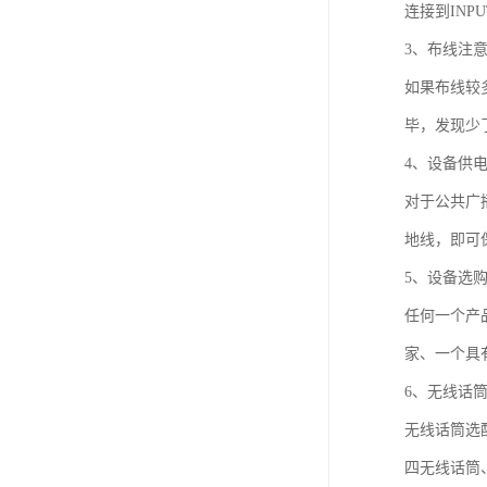
连接到IN
3、布线注
如果布线较
毕，发现少
4、设备供
对于公共广
地线，即可
5、设备选
任何一个产
家、一个具
6、无线话
无线话筒选
四无线话筒