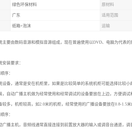
绿色环保材料
原材料
广东
适用范围
纸箱+泡沫
运输
统主要由数码音源和模拟音源组成，现在普遍使用以DVD、电脑为代表
统安装要求：
装顺序：
统设备，通常是安在机柜里，如果是比较简单的系统机柜可能选择比较小的
装，自动广播主机做为经常使用和经常调试的设备要放在上边，方便调试
较多，机柜较高，如2.0米的机柜，经常使用的广播设备要放在0.8-1.
接顺序：
动广播主机，音频线通常直接连接到前置放大器的输入或调音台通道，调