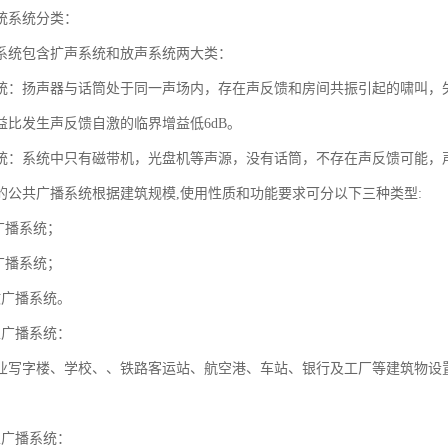
统系统分类：
系统包含扩声系统和放声系统两大类：
统：扬声器与话筒处于同一声场内，存在声反馈和房间共振引起的啸叫，
益比发生声反馈自激的临界增益低6dB。
统：系统中只有磁带机，光盘机等声源，没有话筒，不存在声反馈可能，
的公共广播系统根据建筑规模,使用性质和功能要求可分以下三种类型:
广播系统；
广播系统；
故广播系统。
性广播系统：
业写字楼、学校、、铁路客运站、航空港、车站、银行及工厂等建筑物设
性广播系统：