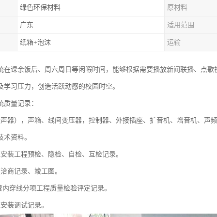
绿色环保材料
原材料
广东
适用范围
纸箱+泡沫
运输
统在课余饭后、周六周日等闲暇时间，能够根据需要播放新闻联播、点歌
及学习压力，创造活跃动感的校园时空。
统质量记录：
扬声器），声箱、线间变压器，控制器、外接插座、扩音机、增音机、声
技术资料。
统安装工程预检、隐检、自检、互检记录。
更洽商记录、竣工图。
及管内穿线分项工程质量检验评定记录。
统安装调试记录。