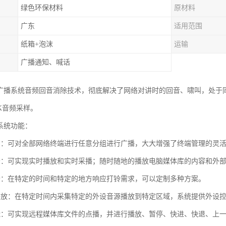
绿色环保材料
原材料
广东
适用范围
纸箱+泡沫
运输
广播通知、喊话
络广播系统音频回音消除技术，彻底解决了网络对讲时的回音、啸叫，处于
K音频采样。
系统功能：
制：可对全部网络终端进行任意分组进行广播，大大增强了终端管理的灵
务：可实现实时播放和实时采播；随时随地的播放电脑媒体库的内容和外
铃：在特定的时间和特定的地方响应打铃需求，可以定制多种方案。
播放：在特定时间内采集特定的外设音源播放到特定区域，系统提供外设
能：可实现远程媒体库文件的点播，并进行播放、暂停、快进、快退、上