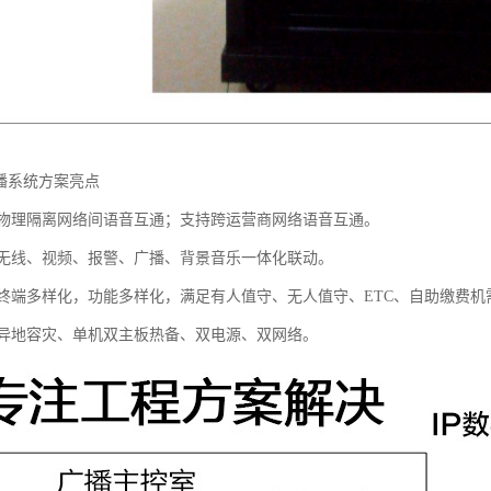
广播系统方案亮点
：物理隔离网络间语音互通；支持跨运营商网络语音互通。
：无线、视频、报警、广播、背景音乐一体化联动。
：终端多样化，功能多样化，满足有人值守、无人值守、ETC、自助缴费机
：异地容灾、单机双主板热备、双电源、双网络。