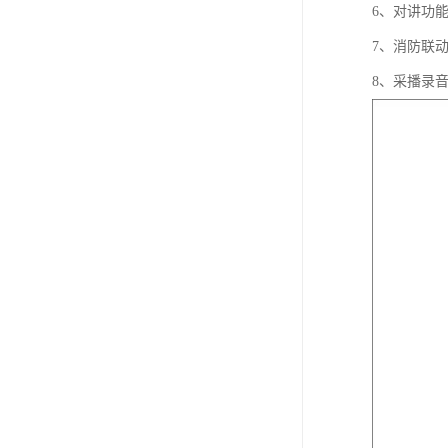
6、对讲功
7、消防联
8、采播录