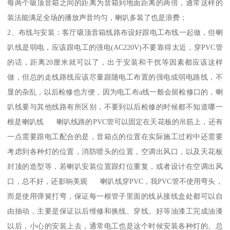
每两个吸顶音箱之间的距离为音箱到地面距离的两倍，通常这样的
装法能满足全场的播放声音均匀，喇叭多装了也是浪费；
2、布线与安装：客厅吸顶音箱线路布设好跟电工布线一起做，但喇
叭线是弱电，应该跟电工的强电(AC220V)不要靠得太近，穿PVC管
的话，距离20厘米就可以了，出于安装和干扰等因素都应该这样
做，但总的走线路线应该尽量跟随电工布置的强电或弱电路线，不
显的杂乱，以后检修也方便，因为电工布a线一般会留检修口的，喇
叭线要与其他线路有所区别，不要到以后检修的时候都不知道哪一
根是喇叭线 喇叭线路的PVC管可以固定在天花板的吊筋上，还有
一点需要跟电工配合的是，音箱点的位置在实际施工过程中还需要
考虑到各种灯的位置，消防喷头的位置，空调出风口，以及天花板
封顶的造型等，若喇叭安装位置跟灯位重复，或者设计在空调出风
口，总不好，还影响美观 喇叭线穿PVC，我PVC管不使用弯头，
而是使用弹簧打弯，保证每一根管子里面的线从接线盒处都可以自
由抽动，主要是保证以后维修和换线、穿线。好等油漆工完成油漆
以后，小心的安装上去，通常电工也是这个时候安装各种灯的。总