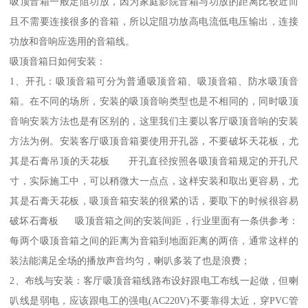
吸顶音箱一般定阻功放，因为家庭影院音箱与功放的距离比较近而
且不需要连接很多的音箱，所以定阻功放高电流低电压输出，连接
功放和音响应选用的音箱线。
吸顶音箱日如何安装：
1、开孔：吸顶音箱可分为普通吸顶音箱、吸顶音箱、防水吸顶音
箱。在不同的场所，安装的吸顶音响类型也是不相同的，同时吸顶
音响安装方法也是有区别的，这里我们主要以客厅吸顶音响的安装
方法为例。安装客厅吸顶音箱要使用开孔器，不要破坏天花板，尤
其是石膏吊顶的天花板 开孔直径按照各吸顶音箱规定的开孔尺
寸，实际施工中，可以稍微大一点点，这样安装和取出更容易，尤
其是石膏天花板，吸顶音箱安装的很紧的话，要取下的时候很容易
破坏石膏板 吸顶音箱之间的安装间距，行业里面有一条供参考：
每两个吸顶音箱之间的距离为音箱到地面距离的两倍，通常这样的
装法能满足全场的播放声音均匀，喇叭多装了也是浪费；
2、布线与安装：客厅吸顶音箱线路布设好跟电工布线一起做，但喇
叭线是弱电，应该跟电工的强电(AC220V)不要靠得太近，穿PVC管