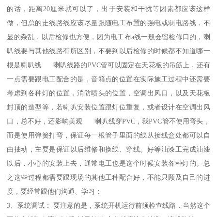
的话，距离20厘米就可以了，出于安装和干扰等因素都应该这样
做，但总的走线路线应该尽量跟随电工布置的强电或弱电路线，不
显的杂乱，以后检修也方便，因为电工布a线一般会留检修口的，喇
叭线要与其他线路有所区别，不要到以后检修的时候都不知道哪一
根是喇叭线 喇叭线路的PVC管可以固定在天花板的吊筋上，还有
一点需要跟电工配合的是，音箱点的位置在实际施工过程中还需要
考虑到各种灯的位置，消防喷头的位置，空调出风口，以及天花板
封顶的造型等，若喇叭安装位置跟灯位重复，或者设计在空调出风
口，总不好，还影响美观 喇叭线穿PVC，我PVC管不使用弯头，
而是使用弹簧打弯，保证每一根管子里面的线从接线盒处都可以自
由抽动，主要是保证以后维修和换线、穿线。好等油漆工完成油漆
以后，小心的安装上去，通常电工也是这个时候安装各种灯的。总
之这些过程都需要跟现场的其他工种配合好，不能只顾及自己的进
度，要经常跟他们沟通、学习；
3、系统调试： 要注意的是，系统开机运行前须检查线路，当然这个