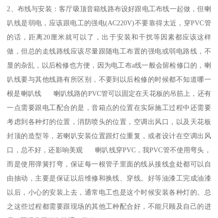
2、布线与安装：客厅吸顶音箱线路布设好跟电工布线一起做，但喇
叭线是弱电，应该跟电工的强电(AC220V)不要靠得太近，穿PVC管
的话，距离20厘米就可以了，出于安装和干扰等因素都应该这样
做，但总的走线路线应该尽量跟随电工布置的强电或弱电路线，不
显的杂乱，以后检修也方便，因为电工布a线一般会留检修口的，喇
叭线要与其他线路有所区别，不要到以后检修的时候都不知道哪一
根是喇叭线 喇叭线路的PVC管可以固定在天花板的吊筋上，还有
一点需要跟电工配合的是，音箱点的位置在实际施工过程中还需要
考虑到各种灯的位置，消防喷头的位置，空调出风口，以及天花板
封顶的造型等，若喇叭安装位置跟灯位重复，或者设计在空调出风
口，总不好，还影响美观 喇叭线穿PVC，我PVC管不使用弯头，
而是使用弹簧打弯，保证每一根管子里面的线从接线盒处都可以自
由抽动，主要是保证以后维修和换线、穿线。好等油漆工完成油漆
以后，小心的安装上去，通常电工也是这个时候安装各种灯的。总
之这些过程都需要跟现场的其他工种配合好，不能只顾及自己的进