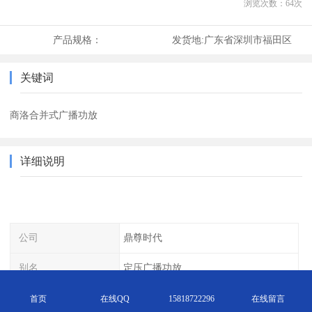
浏览次数：
64
次
产品规格：
发货地:
广东省深圳市福田区
关键词
商洛合并式广播功放
详细说明
公司
鼎尊时代
别名
定压广播功放
属于
绿色环保材料
首页
在线QQ
15818722296
在线留言