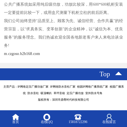
公共广播系统如采用纯后级功放，功放比较深，用600*600机柜安装
一定要提前比较一下，或用盒尺测量下机柜立柱的前后距离。
我们公司始终坚持“品质至上、顾客为先、诚信经营、合作共赢”的经
营宗旨，以“求真务实、变革创新”的企业精神，以“诚信为本、优良
服务”的服务理念。我们热诚欢迎全国各地新老客户来人来电洽谈业
务!
m.czgoso.b2b168.com
Top
主营产品：IP网络定压广播功放厂家 IP网络防水音柱厂家 校园IP网络广播系统厂家 校园广播系
统 防水音柱 吸顶喇叭 草坪音箱 定压广播功放 室外防水号角
版权所有：深圳市鼎尊时代科技有限公司
首页
在线QQ
15818722296
在线留言