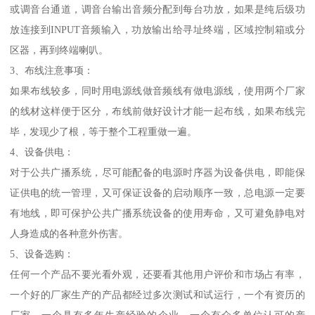
或调音台通道，调音台输出音频分配到每台功放，如果是纯后级功
放连接到INPUT音频输入，功放输出给寻址终端，区域控制箱或分
区器，再到终端喇叭。
3、布线注意事项：
如果布线较多，同时用电源线做音频线有做电源线，使用两个厂家
的线材这样便于区分，布线前做好设计才能一起布线，如果布线完
毕，发现少了根，等于整个工程重做一遍。
4、设备供电：
对于公共广播系统，尽可能配备的电源时序器为设备供电，即能保
证供电的统一管理，又可保证设备的启动顺序一致，总电源一定要
有地线，即可保护公共广播系统设备的使用寿命，又可避免静电对
人身造成的各种意外伤害。
5、设备选购：
任何一个产品不要光看外观，还要看其他用户评价和市场占有率，
一个好的厂家生产的产品都经过多次测试和试运行，一个有资历的
厂家、一个具有多年生产经验的企业，一个有众多单位认可的产