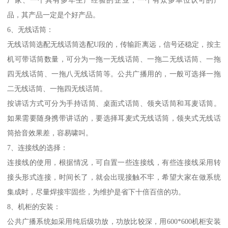
品，其产品一定是个好产品。
6、无线话筒：
无线话筒选配无线话筒选配U段的，传输距离远，信号还稳定，按主
机可带话筒数量，可分为一拖一无线话筒、一拖二无线话筒、一拖
四无线话筒、一拖八无线话筒等。公共广播用的，一般可选择一拖
二无线话筒、一拖四无线话筒。
按讲话方式可分为手持话筒、桌面式话筒、领夹话筒和耳麦话筒。
如果需要随身携带讲话的，要选择耳麦式无线话筒，领夹式无线话
筒拾音效果差，容易啸叫。
7、连接线的选择：
连接线的使用，根据情况，可自置一些连接线，有些连接线采用转
接头形式连接，时间长了，就会出现接触不牢，希望大家在做系统
集成时，尽量焊接牢固些，为维护是省下十倍百倍的功。
8、机柜的安装：
公共广播系统如采用纯后级功放，功放比较深，用600*600机柜安装