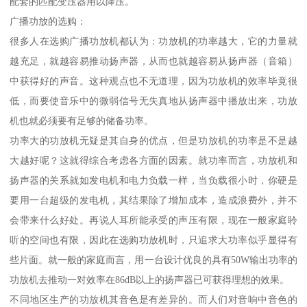
配套的匹配变压器用以降压。
广播功放的选购：
很多人在选购广播功放机都认为：功放机的功率越大，它的力量就
越充足，就越容易推动扬声器，从而也就越容易从扬声器（音箱）
中获得好的声音。这种观点也不无道理，因为功放机的效率毕竟很
低，而要使音乐中的微弱信号无失真地从扬声器中播放出来，功放
机也就必须要有足够的储备功率。
功率大的功放机无疑是其自身的优点，但是功放机的功率是不是越
大越好呢？这就得综合考虑各方面的因素。就功率而言，功放机和
扬声器的关系就如发电机和电力负载一样，当负载很小时，你硬是
要用一台超级的发电机，其结果除了增加成本，造成浪费外，并不
会带来什么好处。再说人耳所能承受的声压有限，现在一般家庭聆
听的空间也有限，因此在选购功放机时，只追求大功率似乎显得有
些片面。就一般的家庭而言，用一台设计优良的具有50W输出功率的
功放机去推动一对效率在86dB以上的扬声器已可获得理想的效果。
不同地区生产的功放机其音色是有差异的。而人们对音响中音色的