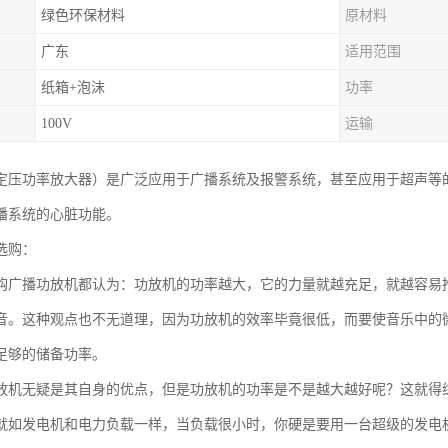
绿色环保材料
原材料
广东
适用范围
纸箱+泡沫
功率
100V
运输
定压功率放大器）是广泛应用于广播系统及报警系统，甚至应用于超声等
播系统的心脏功能。
选购：
购广播功放机都认为：功放机的功率越大，它的力量就越充足，就越容易
音。这种观点也不无道理，因为功放机的效率毕竟很低，而要使音乐中的
足够的储备功率。
放机无疑是其自身的优点，但是功放机的功率是不是越大越好呢？这就得
就如发电机和电力负载一样，当负载很小时，你硬是要用一台超级的发电