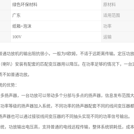
绿色环保材料
原材料
广东
适用范围
纸箱+泡沫
功率
100V
运输
普通功放机的输出阻抗很小，一般为8欧姆，不适于远距离传输。定压功
（喇叭）安装有配套的匹配变压器用以降压。在功率足够的情况下，一台
质不如普通功放。
统的优势：
持多扬声器，一台功放可以带动多个分部与多点的扬声器，信息发布范围
同功率等级的扬声器加入系统，不同功率的扬声器配套不同的线间变压器
扬声器也可以通过接驳线间变压器的不同抽头实现不同的功率信号输出。
系统，功放输出电压高，支持普通的电线远程传输，整体系统铜耗低，成