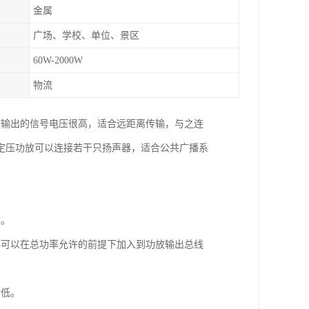
金属
广场、学校、单位、景区
60W-2000W
物流
放输出的信号电压很高，适合远距离传输，与之连
定压功放可以连接若干只扬声器，适合公共广播系
大。
都可以在总功率允许的前提下加入到功放输出总线
本低。