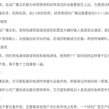
装，自动广播主机做为经常使用和经常调试的设备要放在上边，方便调试
较多，机柜较高，如2.0米的机柜，经常使用的广播设备要放在0.8-1.
接顺序：
动广播主机，音频线通常直接连接到前置放大器的输入或调音台通道，调
PUT音频输入，功放输出给寻址终端，区域控制箱或分区器，再到终端喇叭
意事项：
多，同时用电源线做音频线有做电源线，使用两个厂家的线材这样便于区
了根，等于整个工程重做一遍。
电：
播系统，尽可能配备的电源时序器为设备供电，即能保证供电的统一管理
保护公共广播系统设备的使用寿命，又可避免静电对人身造成的各种意外
购：
品不要光看外观，还要看其他用户评价和市场占有率，一个好的厂家生产