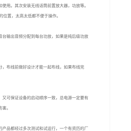
和使用。其次安装无线话筒前置放大器，功放等。
5米的位置，太高太低都不便于操作。
音台输出音频分配到每台功放，如果是纯后级功放
。
分，布线前做好设计才能一起布线，如果布线完
，又可保证设备的启动顺序一致，总电源一定要有
伤害。
的产品都经过多次测试和试运行，一个有资历的厂