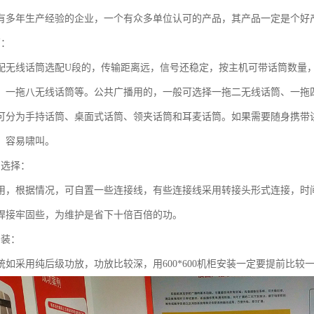
有多年生产经验的企业，一个有众多单位认可的产品，其产品一定是个好
筒：
配无线话筒选配U段的，传输距离远，信号还稳定，按主机可带话筒数量
、一拖八无线话筒等。公共广播用的，一般可选择一拖二无线话筒、一拖
可分为手持话筒、桌面式话筒、领夹话筒和耳麦话筒。如果需要随身携带
，容易啸叫。
的选择：
用，根据情况，可自置一些连接线，有些连接线采用转接头形式连接，时
焊接牢固些，为维护是省下十倍百倍的功。
安装：
统如采用纯后级功放，功放比较深，用600*600机柜安装一定要提前比