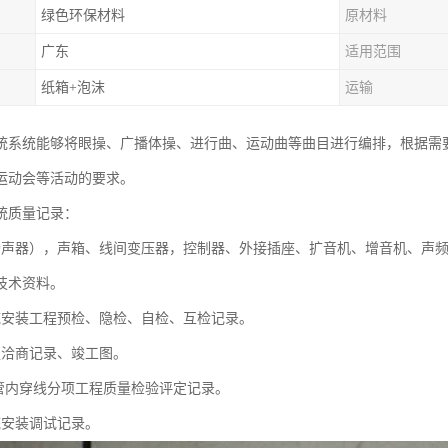
绿色环保材料
原材料
广东
适用范围
纸箱+泡沫
运输
统系统能够将眼操、广播体操、进行曲、运动曲等曲目进行编排，根据需
运动会等活动的要求。
统质量记录：
扬声器），声箱、线间变压器，控制器、外接插座、扩音机、增音机、声
技术资料。
统安装工程预检、隐检、自检、互检记录。
更洽商记录、竣工图。
及管内穿线分项工程质量检验评定记录。
统安装调试记录。